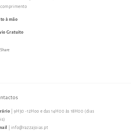
comprimento
ito à mão
vio Gratuito
Share
ntactos
rário
| 9H30 -12Hoo e das 14H00 às 18H00 (dias
is)
mail
| info@razzajoias.pt