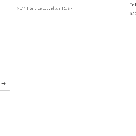
Te
INCM Titulo de actividade T2969
na