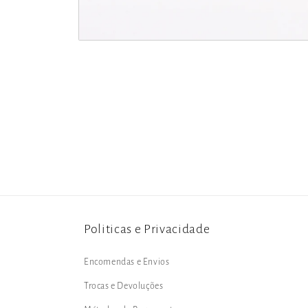
Abrir
conteúdo
multimédia
1
em
modal
Politicas e Privacidade
Encomendas e Envios
Trocas e Devoluções