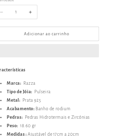
antidade
Diminuir
Aumentar
a
a
quantidade
quantidade
de
de
Adicionar ao carrinho
Pulseira
Pulseira
Razza
Razza
Shambhala
Shambhala
8154/A
8154/A
racterísticas
Marca:
Razza
Tipo de Jóia:
Pulseira
Metal:
Prata 925
Acabamento:
Banho de rodium
Pedras:
Pedras Hidrotermais e Zircónias
Peso:
18.60 gr
Medidas :
Ajustável de
1
7cm a 20cm