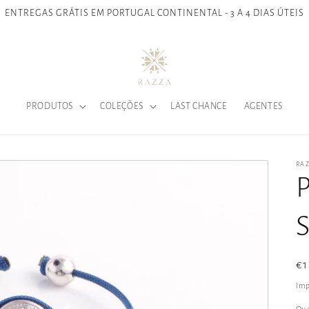
ENTREGAS GRÁTIS EM PORTUGAL CONTINENTAL - 3 A 4 DIAS ÚTEIS
PRODUTOS
COLEÇÕES
LAST CHANCE
AGENTES
RA
P
Pr
€1
n
Imp