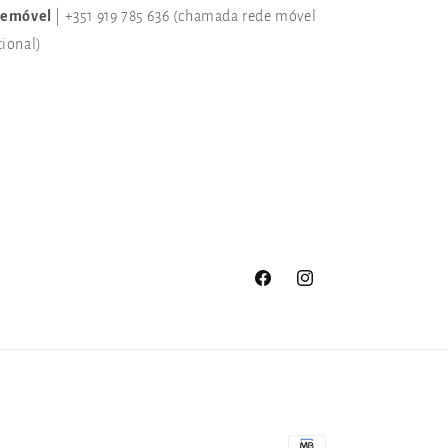
lemóvel
| +351 919 785 636 (chamada rede móvel
cional)
Facebook
Instagram