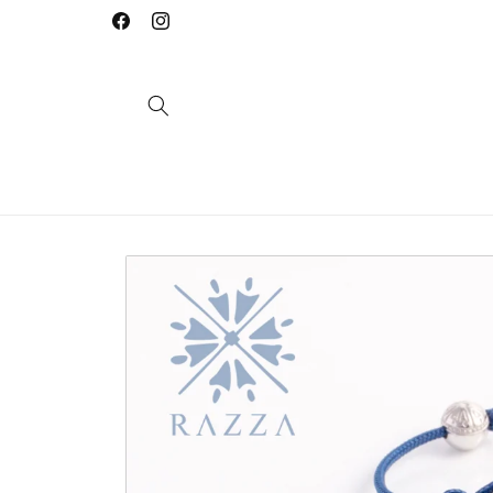
Saltar
para o
Facebook
Instagram
conteúdo
Saltar para
a
informação
do produto