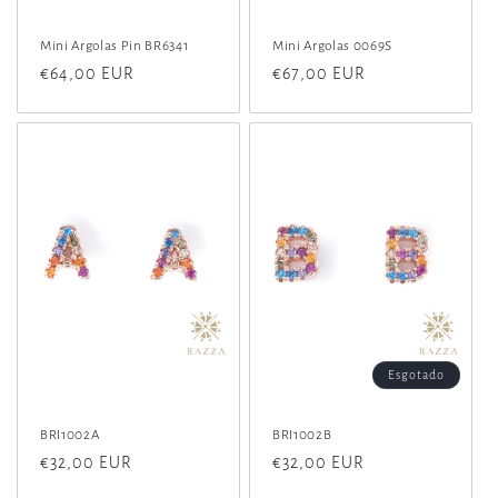
Mini Argolas Pin BR6341
Mini Argolas 0069S
Preço
€64,00 EUR
Preço
€67,00 EUR
normal
normal
Esgotado
BRI1002A
BRI1002B
Preço
€32,00 EUR
Preço
€32,00 EUR
normal
normal