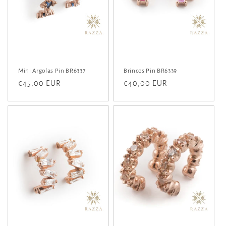
Mini Argolas Pin BR6337
Brincos Pin BR6339
Preço
€45,00 EUR
Preço
€40,00 EUR
normal
normal