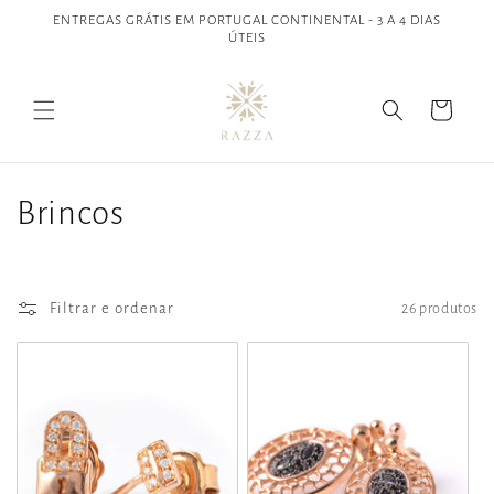
Saltar
ENTREGAS GRÁTIS EM PORTUGAL CONTINENTAL - 3 A 4 DIAS
para o
ÚTEIS
conteúdo
Carrinho
C
Brincos
o
l
Filtrar e ordenar
26 produtos
e
ç
ã
o