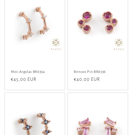
Mini Argolas BR6334
Brincos Pin BR6336
Preço
€45,00 EUR
Preço
€40,00 EUR
normal
normal