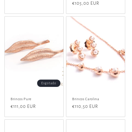
normal
normal
€105,00 EUR
de
saldo
Esgotado
Brincos Pure
Brincos Carolina
Preço
€111,00 EUR
Preço
€110,50 EUR
normal
normal