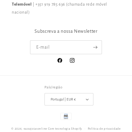
Telemóvel
| +351 919 785 636 (chamada rede móvel
nacional)
Subscreva a nossa Newsletter
E-mail
Facebook
Instagram
País/região
Portugal | EUR €
Métodos
de
© 2026,
razzajoiasonline
Com tecnologia Shopify
Política de privacidade
pagamento