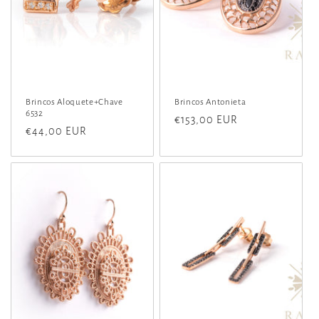
:
Brincos Aloquete+Chave
Brincos Antonieta
6532
Preço
€153,00 EUR
Preço
€44,00 EUR
normal
normal