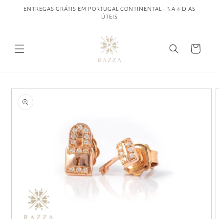
Saltar
ENTREGAS GRÁTIS EM PORTUGAL CONTINENTAL - 3 A 4 DIAS
para o
ÚTEIS
conteúdo
Carrinho
Saltar para
a
informação
do produto