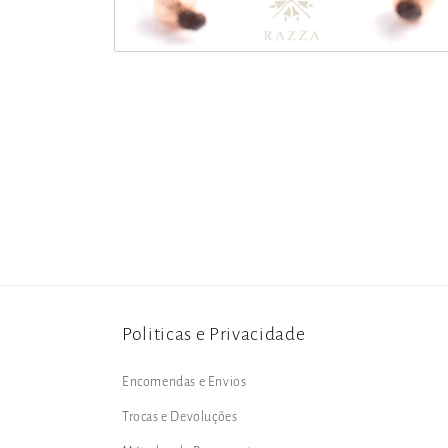
Abrir
conteúdo
multimédia
2
em
modal
Politicas e Privacidade
Encomendas e Envios
Trocas e Devoluções