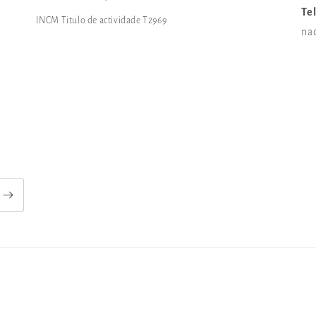
Te
INCM Titulo de actividade T2969
na