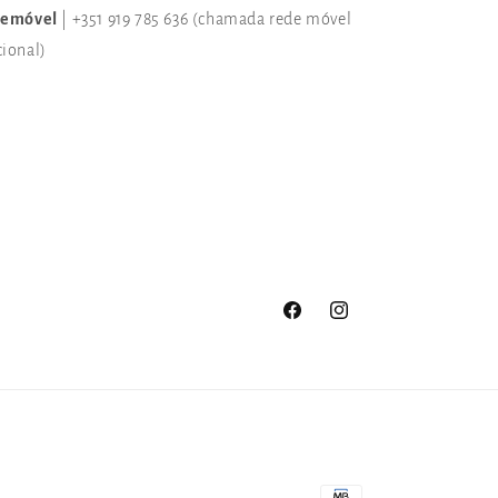
lemóvel
| +351 919 785 636 (chamada rede móvel
cional)
Facebook
Instagram