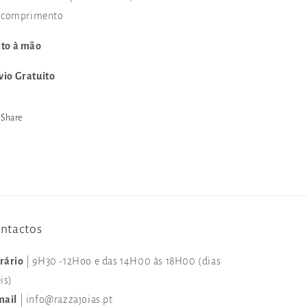
comprimento
ito à mão
vio Gratuito
Share
ntactos
rário
| 9H30 -12Hoo e das 14H00 às 18H00 (dias
is)
mail
| info@razzajoias.pt