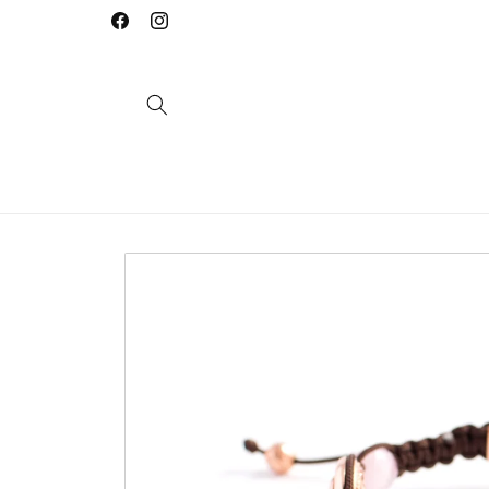
Saltar
para o
Facebook
Instagram
conteúdo
Saltar para
a
informação
do produto