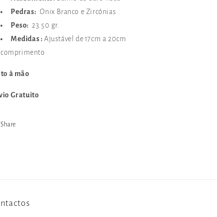
Pedras:
Onix Branco e Zircónias
Peso:
23.50 gr.
Medidas :
Ajustável de
1
7cm a 20cm
comprimento
ito à mão
vio Gratuito
Share
ntactos