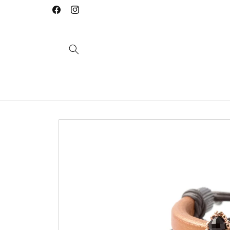
Saltar
para o
Facebook
Instagram
conteúdo
Saltar para
a
informação
do produto