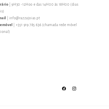
rário
| 9H30 -12Hoo e das 14H00 às 18H00 (dias
is)
mail
| info@razzajoias.pt
lemóvel
| +351 919 785 636 (chamada rede móvel
cional)
Facebook
Instagram