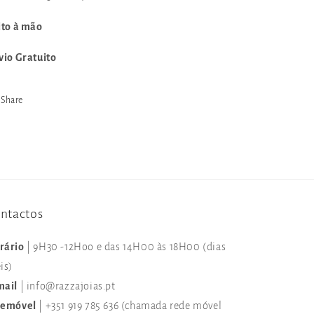
ito à mão
vio Gratuito
Share
ntactos
rário
| 9H30 -12Hoo e das 14H00 às 18H00 (dias
is)
mail
| info@razzajoias.pt
lemóvel
| +351 919 785 636 (chamada rede móvel