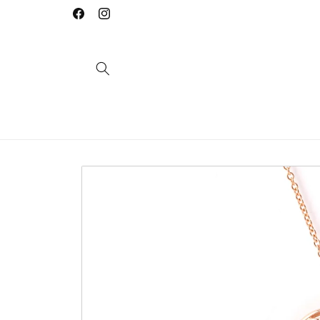
Saltar
para o
Facebook
Instagram
conteúdo
Saltar para
a
informação
do produto