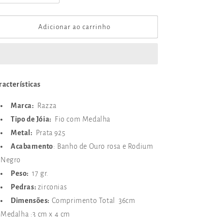
a
a
quantidade
quantidade
de
de
Adicionar ao carrinho
Fio
Fio
Antonieta
Antonieta
racterísticas
Marca:
Razza
Tipo de Jóia:
Fio com Medalha
Metal:
Prata 925
Acabamento
: Banho de Ouro rosa e Rodium
Negro
Peso:
17 gr.
Pedras:
zirconias
Dimensões:
Comprimento Total 36cm
Medalha :3 cm x 4 cm