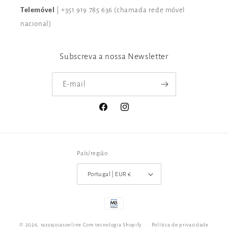
Telemóvel
| +351 919 785 636 (chamada rede móvel
nacional)
Subscreva a nossa Newsletter
E-mail
Facebook
Instagram
País/região
Portugal | EUR €
Métodos
de
© 2026,
razzajoiasonline
Com tecnologia Shopify
Política de privacidade
pagamento