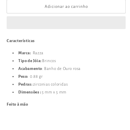
quantidade
quantidade
de
de
Adicionar ao carrinho
BRI1002K
BRI1002K
Características
Marca:
Razza
Tipo de Jóia:
Brincos
Acabamento
: Banho de Ouro rosa
Peso:
0.88 gr
Pedras:
zirconias coloridas
Dimensões :
5 mm x 5 mm
Feito à mão