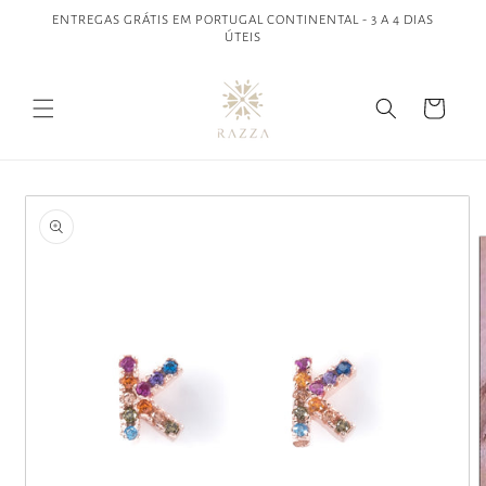
Saltar
ENTREGAS GRÁTIS EM PORTUGAL CONTINENTAL - 3 A 4 DIAS
para o
ÚTEIS
conteúdo
Carrinho
Saltar para
a
informação
do produto