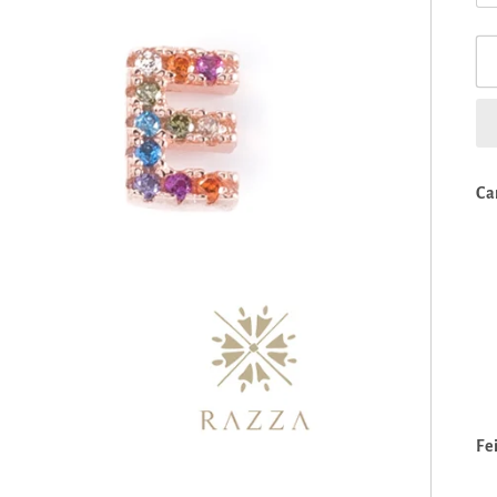
Ca
Fe