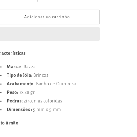
a
a
quantidade
quantidade
de
de
Adicionar ao carrinho
BRI1002E
BRI1002E
racterísticas
Marca:
Razza
Tipo de Jóia:
Brincos
Acabamento
: Banho de Ouro rosa
Peso:
0.88 gr
Pedras:
zirconias coloridas
Dimensões :
5 mm x 5 mm
ito à mão