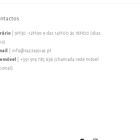
ntactos
rário
| 9H30 -12Hoo e das 14H00 às 18H00 (dias
is)
mail
| info@razzajoias.pt
lemóvel
| +351 919 785 636 (chamada rede móvel
cional)