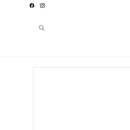
Saltar
para o
Facebook
Instagram
conteúdo
Saltar para
a
informação
do produto