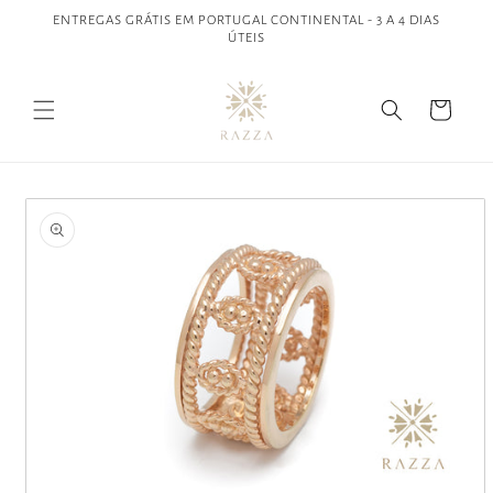
Saltar
ENTREGAS GRÁTIS EM PORTUGAL CONTINENTAL - 3 A 4 DIAS
para o
ÚTEIS
conteúdo
Carrinho
Saltar para
a
informação
do produto